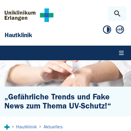
Zum Hauptinhalt springen
Skip to page footer
Hautklinik
„Gefährliche Trends und Fake
News zum Thema UV-Schutz!“
Sie sind hier:
Hautklinik
Aktuelles