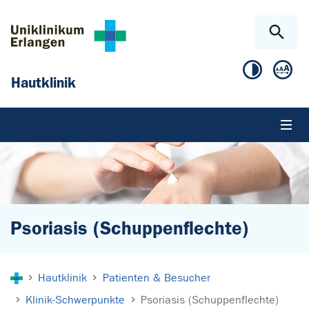
Zum Hauptinhalt springen
Skip to page footer
Hautklinik
Psoriasis (Schuppenflechte)
Sie sind hier:
Hautklinik
Patienten & Besucher
Klinik-Schwerpunkte
Psoriasis (Schuppenflechte)