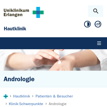
Zum Hauptinhalt springen
Skip to page footer
Hautklinik
Andrologie
Sie sind hier:
Hautklinik
Patienten & Besucher
Klinik-Schwerpunkte
Andrologie