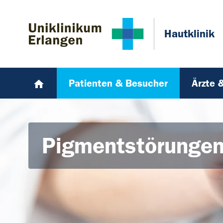
Zum Hauptinhalt springen
Skip to page footer
Hautklinik
Patienten & Besucher
Ärzte 
Pigmentstörungen