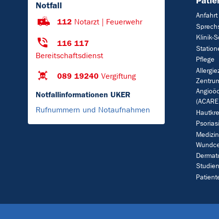
Patie
Notfall
Anfahrt
112
Notarzt | Feuerwehr
Sprech
Klinik-
116 117
Station
Bereitschaftsdienst
Pflege
Allergie
089 19240
Vergiftung
Zentrum
Angioö
Notfallinformationen UKER
(ACARE
Rufnummern und Notaufnahmen
Hautkr
Psorias
Medizin
Wundce
Dermat
Studien
Patien