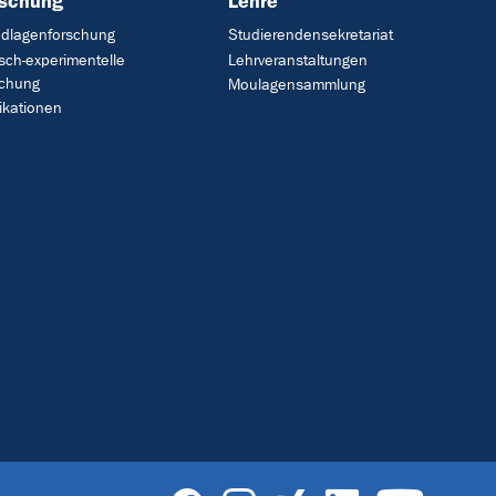
rschung
Lehre
dlagenforschung
Studierendensekretariat
isch-experimentelle
Lehrveranstaltungen
schung
Moulagensammlung
ikationen