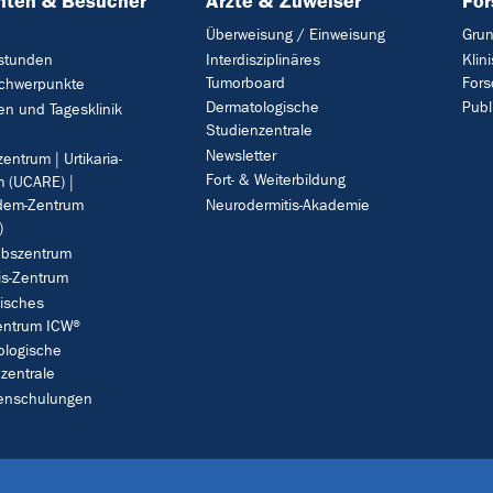
nten & Besucher
Ärzte & Zuweiser
Fo
Überweisung / Einweisung
Grun
stunden
Interdisziplinäres
Klin
Tumorboard
For
Schwerpunkte
Dermatologische
Publ
en und Tagesklinik
Studienzentrale
Newsletter
zentrum | Urtikaria-
Fort- & Weiterbildung
 (UCARE) |
dem-Zentrum
Neurodermitis-Akademie
)
ebszentrum
is-Zentrum
isches
ntrum ICW®
ologische
zentrale
tenschulungen