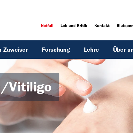
Notfall
Lob und Kritik
Kontakt
Blutspe
& Zuweiser
Forschung
Lehre
Über u
/Vitiligo