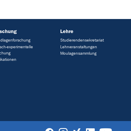
rschung
Lehre
dlagenforschung
Studierendensekretariat
isch-experimentelle
Lehrveranstaltungen
schung
Moulagensammlung
ikationen