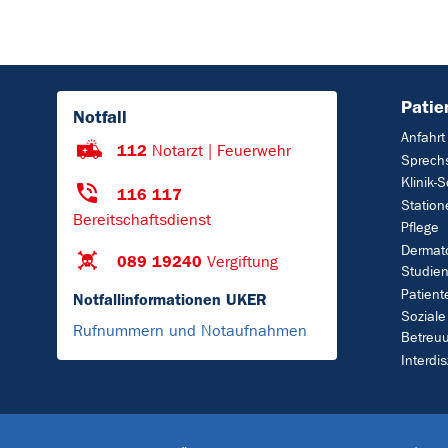
Patie
Notfall
Anfahrt
112
Notarzt | Feuerwehr
Sprech
Klinik-
116 117
Station
Bereitschaftsdienst
Pflege
Dermat
089 19240
Vergiftung
Studien
Patien
Notfallinformationen UKER
Soziale
Rufnummern und Notaufnahmen
Betreu
Interdi