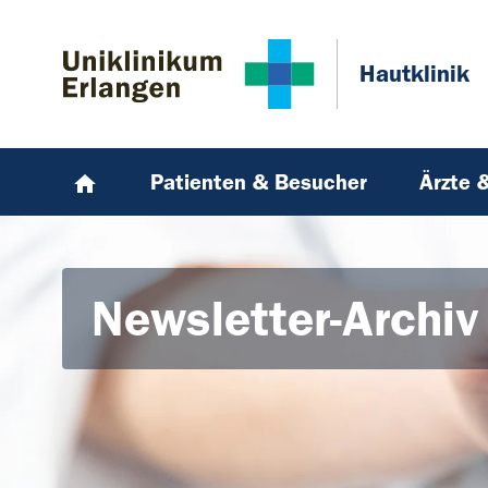
Zum Hauptinhalt springen
Skip to page footer
Hautklinik
Patienten & Besucher
Ärzte 
Newsletter-Archiv