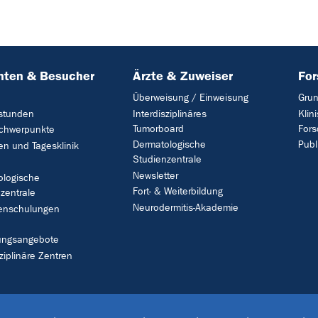
nten & Besucher
Ärzte & Zuweiser
Fo
Überweisung / Einweisung
Grun
stunden
Interdisziplinäres
Klin
Tumorboard
For
Schwerpunkte
Dermatologische
Publ
en und Tagesklinik
Studienzentrale
Newsletter
ologische
Fort- & Weiterbildung
zentrale
Neurodermitis-Akademie
tenschulungen
ungsangebote
sziplinäre Zentren