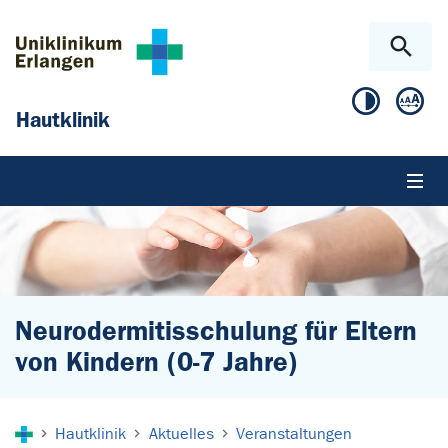
Zum Hauptinhalt springen
Skip to page footer
Hautklinik
Neurodermitisschulung für Eltern
von Kindern (0-7 Jahre)
Sie sind hier:
Hautklinik
Aktuelles
Veranstaltungen