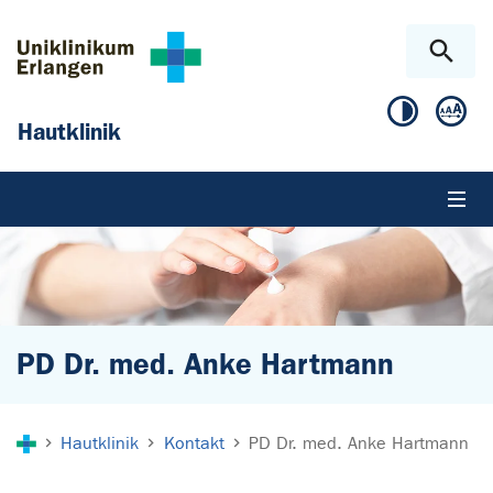
Zum Hauptinhalt springen
Skip to page footer
Hautklinik
PD Dr. med. Anke Hartmann
Sie sind hier:
Hautklinik
Kontakt
PD Dr. med. Anke Hartmann